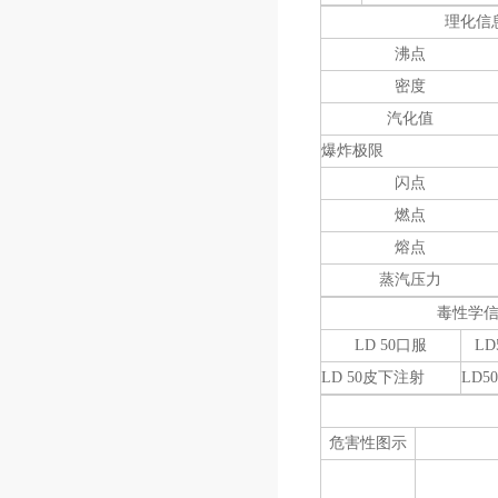
理化信
沸点
密度
汽化值
爆炸极
闪点
燃点
熔点
蒸汽压力
毒性学
LD 50口服
LD5
LD 50皮下注射
LD50
危害性图示