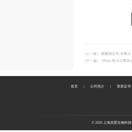
(上一篇)
：
醛酮滴定剂-容量法
(下一篇)
：
500mL/瓶卡尔费休试剂 C
首页
|
公司简介
|
资质证书
© 2026 上海杰星生物