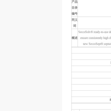
产品
目录
编号
同义
词
SeccoSolv® ready-to-use drie
概述
ensure consistently high d
new SeccoSept® septum s