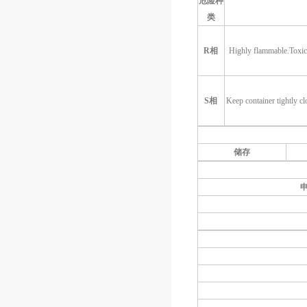
危险种
类
R
相
Highly flammable.Toxic b
S
相
Keep container tightly c
储存