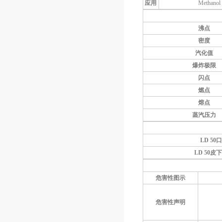
应用
Methanol 
沸点
密度
汽化值
爆炸极限
闪点
燃点
熔点
蒸汽压力
LD 50
LD 50
皮
危害性图示
危害性声明