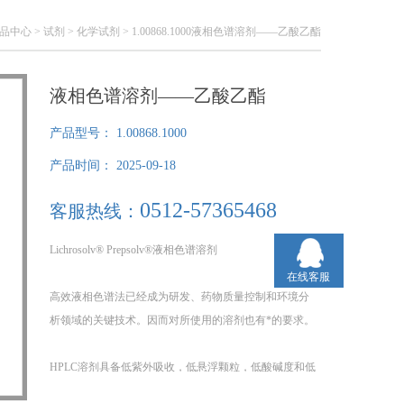
品中心
>
试剂
>
化学试剂
> 1.00868.1000液相色谱溶剂——乙酸乙酯
液相色谱溶剂——乙酸乙酯
产品型号：
1.00868.1000
产品时间：
2025-09-18
0512-57365468
客服热线：
Lichrosolv® Prepsolv®液相色谱溶剂
在线客服
高效液相色谱法已经成为研发、药物质量控制和环境分
析领域的关键技术。因而对所使用的溶剂也有*的要求。
HPLC溶剂具备低紫外吸收，低悬浮颗粒，低酸碱度和低
蒸发残留的优点，经过严格的原材料选取，从初投料生