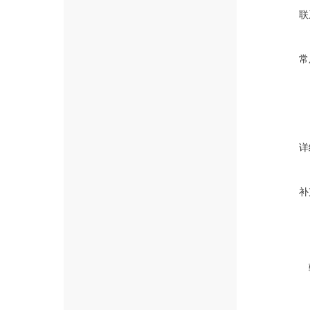
联
常
详
补