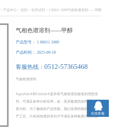
>
产品中心
>
试剂
>
化学试剂
> 1.06011.1000气相色谱溶剂——甲醇
气相色谱溶剂——甲醇
产品型号：
1.06011.1000
产品时间：
2025-09-18
0512-57365468
客服热线：
气相色谱溶剂
SupraSolv®和UniSolv®是所有气相色谱实验室的理想溶
剂，可满足多种分析应用，如：高灵敏度的农药和二嘮
英分析。为了确保的产品性能，我们采用特殊的蒸馏生
在线客服
产工艺。只有高纯度的溶剂才可满足各种检测方法的适
用性测试。默克公司致力于发展纯度的溶剂，特别为您