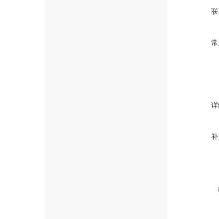
联
常
详
补