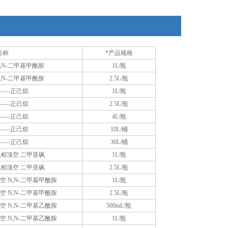
量身定制了多种规格以满足个性化应用需求。
SupraSolv®溶剂尤其适合毛细管气相色谱检测，可得到
大的保留时
名称
*产品规格
,N-二甲基甲酰胺
1L/瓶
,N-二甲基甲酰胺
2.5L/瓶
——正己烷
1L/瓶
——正己烷
2.5L/瓶
——正己烷
4L/瓶
——正己烷
10L/桶
——正己烷
30L/桶
相顶空 二甲亚砜
1L/瓶
相顶空 二甲亚砜
2.5L/瓶
 N,N-二甲基甲酰胺
1L/瓶
 N,N-二甲基甲酰胺
2.5L/瓶
 N,N-二甲基乙酰胺
500mL/瓶
 N,N-二甲基乙酰胺
1L/瓶