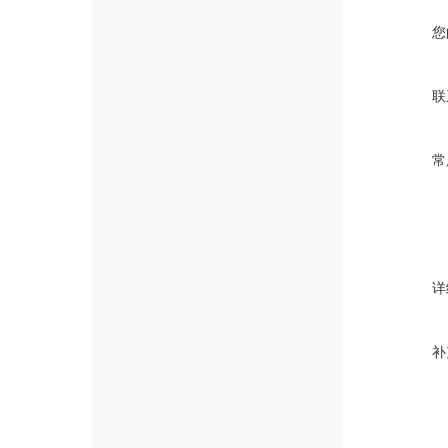
您
联
常
详
补