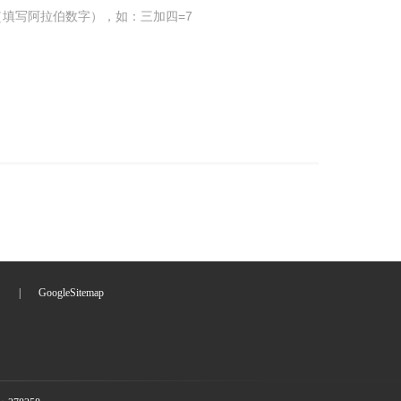
填写阿拉伯数字），如：三加四=7
们
|
GoogleSitemap