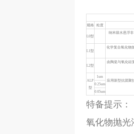
规格
粒度
纳米级水悬浮非
L0型
化学复合氧化物
L1型
由陶瓷与氧化硅
L2型
1um
ALP
应用新型抗团聚
0.25um
型
0.05um
特备提示：
氧化物抛光