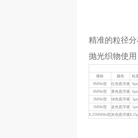
精准的粒径分
抛光织物使用
规格
颜色
粒
9MMe型
红色悬浮液
9μ
6MMe型
黄色悬浮液
6μ
3MMe型
绿色悬浮液
3μ
1MMe型
蓝色悬浮液
1μ
0.25MMMe型
灰色悬浮液
0.25