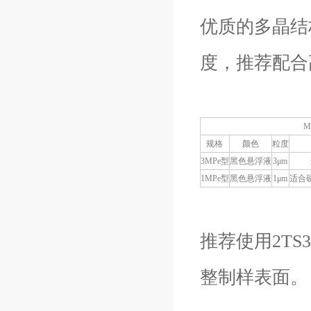
优质的多晶结
度，推荐配合
规格
颜色
粒度
3MPe型
黑色悬浮液
3μm
1MPe型
黑色悬浮液
1μm
适合
推荐使用2T
整制样表面。