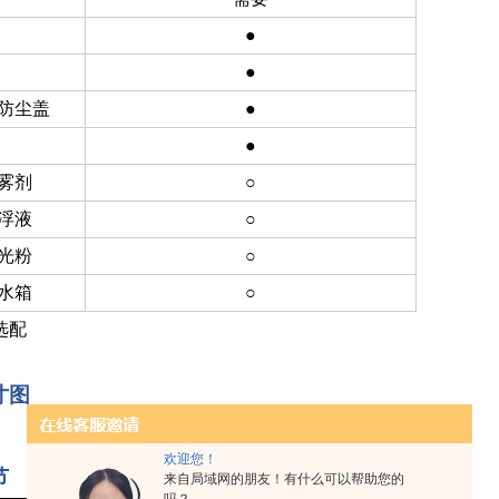
●
●
防尘盖
●
●
雾剂
○
浮液
○
光粉
○
水箱
○
○选配
寸图
欢迎您！
节
来自局域网的朋友！有什么可以帮助您的