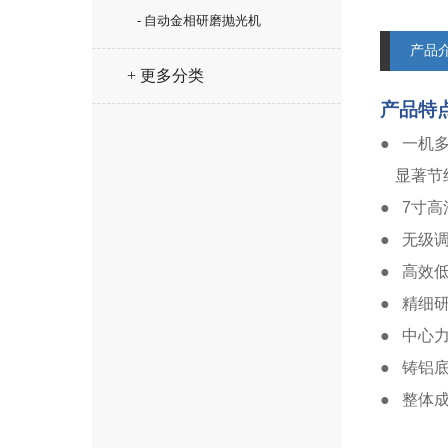
- 自动金相研磨抛光机
产品
+ 更多分类
产品特
● 一机
显著节
● 7寸
● 无级
● 高效
● 精细
● 中心
● 铸铝
● 整体