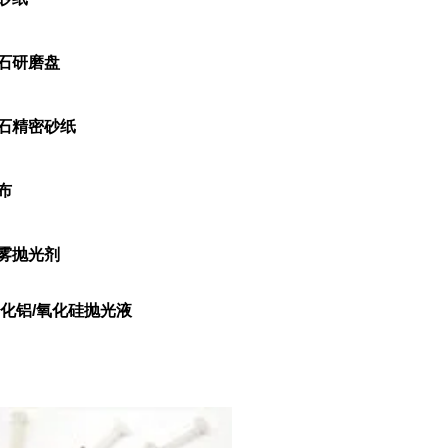
石研磨盘
石精密砂纸
布
雾抛光剂
氧化铝/氧化硅抛光液