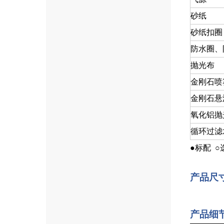
砂纸
砂纸扣圈
防水圈、
抛光布
金刚石喷
金刚石悬
氧化铝抛
循环过滤
●标配 
产品尺
产品细