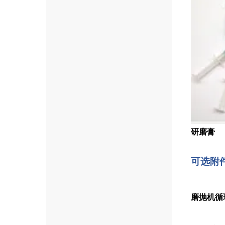
研磨膏
可选附
磨抛机循环