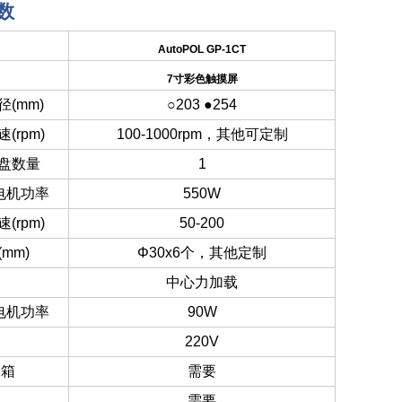
数
AutoPOL GP-1CT
7
寸彩色触摸屏
(mm)
○203 ●254
(rpm)
100-1000rpm
，其他可定制
盘数量
1
电机功率
550W
(rpm)
50-200
mm)
Φ30x6个，其他定制
中心力加载
电机功率
90W
220V
水箱
需要
需要