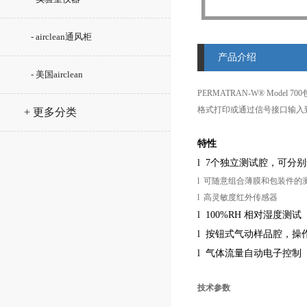
- airclean通风柜
产品介绍
- 美国airclean
PERMATRAN-W® Mo
格式打印或通过信号接口输
+ 更多分类
特性
l
7
个独立测试腔，可分别
l
可随意组合薄膜和包装件的
l
高灵敏度红外传感器
l
100%RH
相对湿度测试
l
按钮式气动样品腔，操
l
气体流量自动电子控制
技术参数