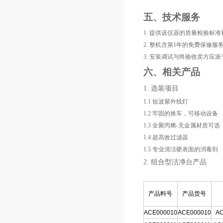
五、技术服务
1.
提供该仪器的质量检验标准
2.
整机含第1年的免费保修服
3.
安装调试与终验收卖方应派
六、相关产品
1.
选装项目
1.1
短波紫外线灯
1.2
牢固的推车，可移动设备
1.3
全聚丙烯-无金属材质可选
1.4
超高效过滤器
1.5
专业清洁硬表面的消毒剂
2.
组合型洁净台产品
产品料号
产品货号
ACE000010
ACE000010
AC