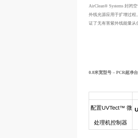
AirClean® Systems
封闭空
外线光源应用于扩增过程
证了无有害紫外线能量从
0.8
米宽型号
–
PCR
超净台
配置UVTect™ 微
处理机
控制器