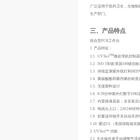
广泛适用于医药卫生，生物制
生产部门。
三、产品特点
组合型
PCR
工作台
1.
产品特征：
TM
1.1.
UVTect
微处理机控制器
1.2.
ISO 5
等级
/
美国
100
级别标
1.3.
持续监测紫外线灯和
HEP
1.4.
聚碳酸酯和聚丙烯的材质
1.5.
无缝塑料设计
1.6.
0-59
分钟紫外灯数字计时
1.7.
内置移液器架；全安装后
1.8.
电线出入口；
220/240
伏特
1.9.
折窗连环锁开关自动关闭
1.10.
通过
UL
（美国保险箱实
2.
UVTect
™
功能
2.1
允许操作者手动调整气流