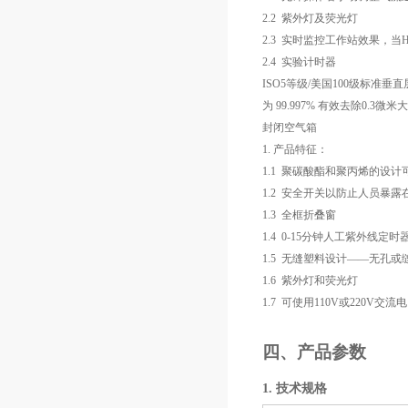
2.2
紫外灯及荧光灯
2.3
实时监控工作站效果，当
2.4
实验计时器
ISO5
等级
/
美国
100
级标准垂直
为
99.997%
有效去除
0.3
微米大
封闭空气箱
1.
产品特征
：
1.1
聚碳酸酯和聚丙烯的设计
1.2
安全开关以防止人员暴露
1.3
全框折叠窗
1.4
0-15
分钟人工紫外线定时
1.5
无缝塑料设计——无孔或
1.6
紫外灯和荧光灯
1.7
可使用
110V
或
220V
交流电
四、产品参数
1.
技术规格