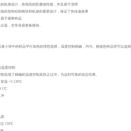
材质的机身设计，有很高的防腐蚀性能，并且易于清理
学腐蚀的加热铝制模块和机身的紧密设计，保证了热传递效果
，易于观察样品
取出器，非常容易更换模块。
或者小管中的样品平行加热的理想选择，温度控制精确，均匀。根据您样品管可以选择
的温度控制
脑控制实现了精确的温度控制及防止过冲，为达到可靠的设定结果。
温 +5-130℃
.1℃
过冲
电源
过 150℃
过热