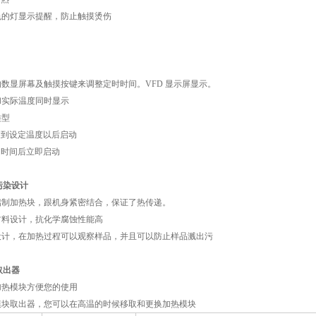
色的灯显示提醒，防止触摸烫伤
的数显屏幕及触摸按键来调整定时时间。VFD 显示屏显示。
和实际温度同时显示
类型
达到设定温度以后启动
定时间后立即启动
污染设计
的铝制加热块，跟机身紧密结合，保证了热传递。
材料设计，抗化学腐蚀性能高
子设计，在加热过程可以观察样品，并且可以防止样品溅出污
取出器
加热模块方便您的使用
置模块取出器，您可以在高温的时候移取和更换加热模块