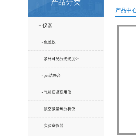
产品分类
产品中
+ 仪器
- 色差仪
- 紫外可见分光光度计
- pcr洁净台
- 气相质谱联用仪
- 顶空微量氧分析仪
- 实验室仪器