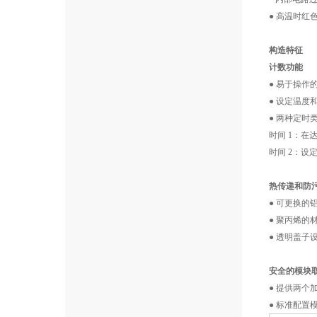
● 高温时红
构造特征
计数功能
● 易于操作
● 设定温度
● 两种定时
时间 1：在
时间 2：设
热传递和防
● 可更换
● 聚丙烯的
● 透明盖
安全的模块
● 提供两个
● 标准配