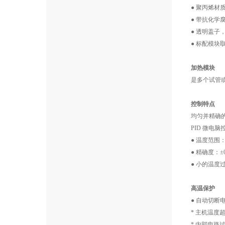
● 聚丙烯
● 带抗化
● 透明盖子
● 标配模块
加热模块
是多个试管
控制特点
均匀并精确
PID 微电
● 温度范围：室
● 精确度：±0
● 小的温度
高温保护
● 自动切断
* 主机温度超
* 内部电路