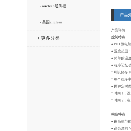
- airclean通风柜
产品
- 美国airclean
产品详情
控制特点
+ 更多分类
● PID 微
● 温度范围
● 简单的温
● 程序记
* 可以储存 
* 每个程序中
● 两种定时
* 时间 1
* 时间 2
构造特点
● 由高效
● 高亮度的