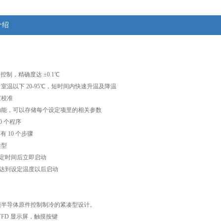
介绍
电脑控制，精确度达 ±0.1℃
：室温以下 20-95℃，短时间内快速升温及降温
度校准
忆功能，可以存储每个设定项里的相关参数
10 个程序
有 10 个步骤
类型
：设定时间后立即启动
：在达到设定温度以后启动
节能半导体原件控制制冷的紧凑型设计。
 VFD 显示屏，触摸按键