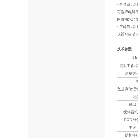
· 电导率 / 
可选择电导
内置海水盐
· 溶解氧 / 
仪器可自动识
技术参数
O
同时工作模
测量方
数据存储
记
记
输出
搅拌器接
BOD 计
电源
防护等