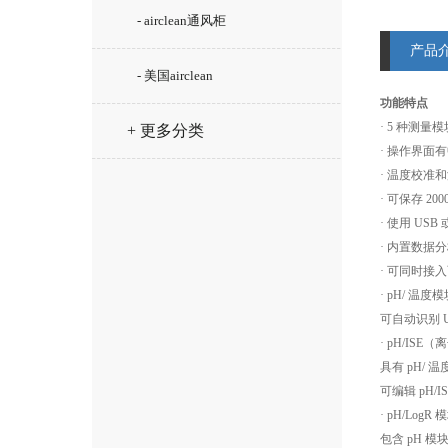
- airclean通风柜
产品
- 美国airclean
功能特点
· 5 种测量
+ 更多分类
· 操作界面
· 温度校
· 可保存 2
· 使用 US
· 内置数据
· 可同时接入两
· pH/ 温度
可自动识别 U
· pH/ISE
具有 pH/
可编辑 pH
· pH/LogR 
包含 pH 