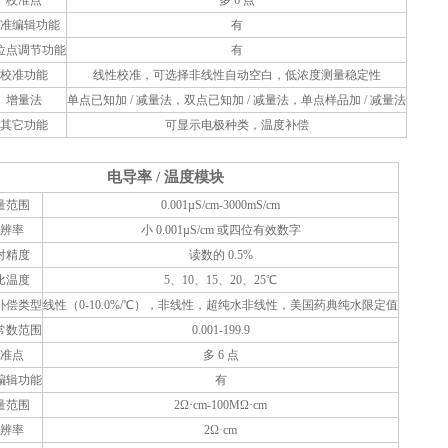
校准点
多 6 点
准编辑功能
有
位点调节功能
有
校准功能
线性校准，可选择非线性自动空白，低浓度测量稳定性
增量法
单点已知加 / 减量法，双点已知加 / 减量法，单点样品加 / 减量法
其它功能
可显示电极种类，温度补偿
电导率 / 温度模块
量范围
0.001µS/cm-3000mS/cm
辨率
小 0.001µS/cm 或四位有效数字
对精度
读数的 0.5%
比温度
5、10、15、20、25℃
补偿类型
线性（0-10.0%/℃），非线性，超纯水非线性，美国药典纯水限定值
常数范围
0.001-199.9
准点
多 6 点
编辑功能
有
量范围
2Ω·cm-100MΩ·cm
辨率
2Ω·cm