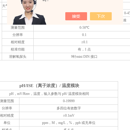
吗？
大气压自动补偿范围
450.0-850.0mmHg
盐度校正系数
当同时使用电导率模块及电极时可自动盐度补偿，或手动；0-45p
校准类型
饱和水空气、饱和空气水、Winkler滴定、零点进行校准
测量范围
0-50℃
分辨率
0.1
相对精度
±0.1
校准功能
有，1 点
溶解氧探头
9针mini DIN 接口
pH/ISE（离子浓度）/ 温度模块
pH，mV/Rmv，温度，输入参数与 pH/ 温度模块相同
测量范围
0-19999
分辨率
多四位有效数字
相对精度
±0.1mV
单位
ppm，M，mg/L，%，ppb 或无单位