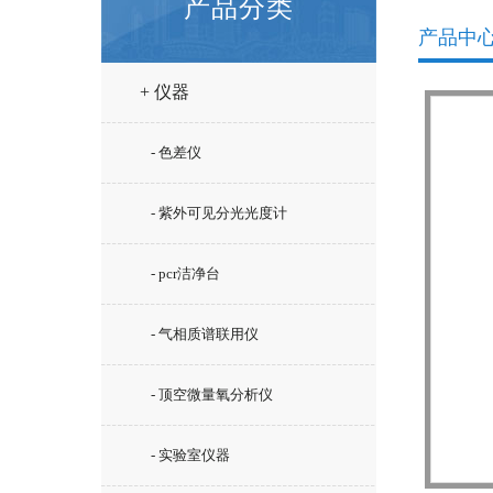
产品分类
产品中
+ 仪器
- 色差仪
- 紫外可见分光光度计
- pcr洁净台
- 气相质谱联用仪
- 顶空微量氧分析仪
- 实验室仪器