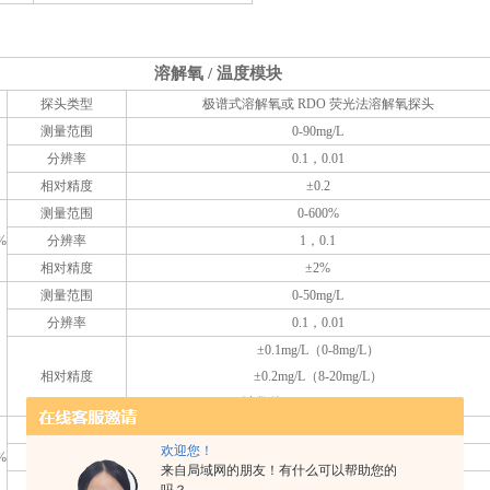
溶解氧 / 温度模块
探头类型
极谱式溶解氧或 RDO 荧光法溶解氧探头
测量范围
0-90mg/L
分辨率
0.1，0.01
相对精度
±0.2
测量范围
0-600%
%
分辨率
1，0.1
相对精度
±2%
测量范围
0-50mg/L
分辨率
0.1，0.01
±0.1mg/L（0-8mg/L）
相对精度
±0.2mg/L（8-20mg/L）
读数的 10%（20-50mg/L）
测量范围
0-500%
欢迎您！
%
分辨率
1，0.1
来自局域网的朋友！有什么可以帮助您的
相对精度
±2%