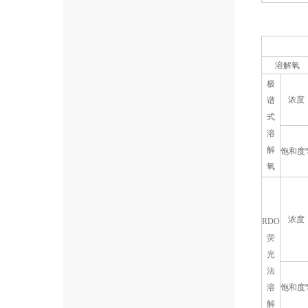
溶解氧
极
浓度
谱
式
溶
解
饱和度
氧
浓度
RDO
荧
光
法
溶
饱和度
解