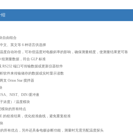
介绍
模块自由组合
有中文、英文等 6 种语言供选择
准和温度自动补偿，可补偿温度对电极斜率的影响，确保测量精度，使测量结果更可靠
000 组测量数据，符合 GLP 标准
B 或 RS232 端口可传输数据或更新仪器软件
分析软件来传输储存的数据或实时显示读数
支 Orion Star 搅拌器
模块
SA、NIST、DIN 缓冲液
（离子浓度）/ 温度模块
 温度模块的所有特点
/ISE 的校准结果，优化校准曲线，避免重复校准
模块
模块的所有优点，另外还具备电极诊断功能，测量时无需另配温度探头