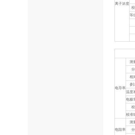
离子浓度
校
等
测
分
相
参
电导率
温度
电极
校
校准
测
电阻率
分