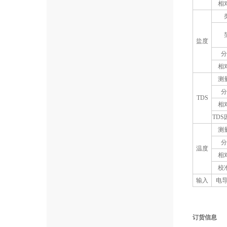
相
盐度
分
相
测
分
TDS
相
TD
测
分
温度
相
校
输入
电导
订货信息