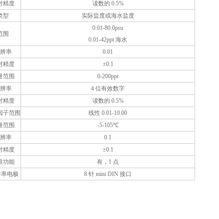
对精度
读数的 0.5%
类型
实际盐度或海水盐度
0.01-80.0psu
范围
0.01-42ppt 海水
辨率
0.01
对精度
±0.1
量范围
0-200ppt
辨率
4 位有效数字
对精度
读数的 0.5%
S因子范围
线性 0.01-10.00
量范围
-5-105℃
辨率
0.1
对精度
±0.1
准功能
有，1 点
率电极
8 针 mini DIN 接口