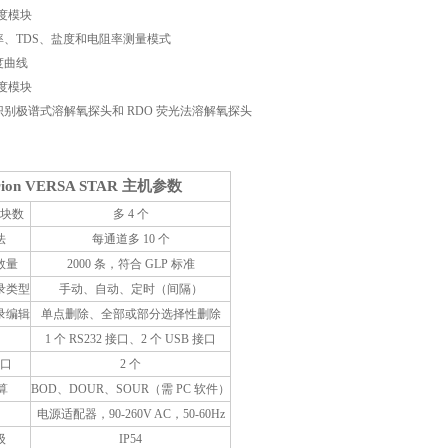
温度模块
率、TDS、盐度和电阻率测量模式
度曲线
温度模块
别极谱式溶解氧探头和 RDO 荧光法溶解氧探头
rion VERSA STAR 主机参数
块数
多 4 个
法
每通道多 10 个
数量
2000 条，符合 GLP 标准
录类型
手动、自动、定时（间隔）
录编辑
单点删除、全部或部分选择性删除
1 个 RS232 接口、2 个 USB 接口
口
2 个
算
BOD、DOUR、SOUR（需 PC 软件）
电源适配器，90-260V AC，50-60Hz
级
IP54