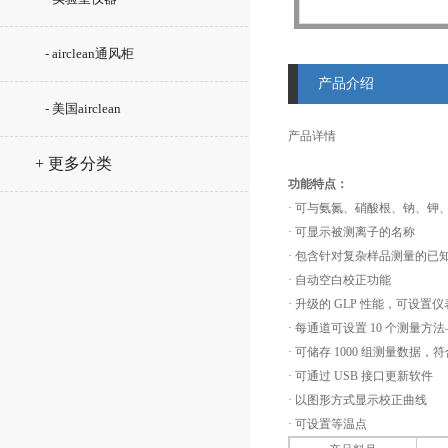
- airclean通风柜
产品介绍
- 美国airclean
产品详情
+ 更多分类
功能特点：
· 可与氨氮、硝酸根、钠、钾
· 可显示被测离子的名称
· 包含针对复杂样品测量的已知加
· 自动空白校正功能
· 升级的 GLP 性能，可设
· 每通道可设置 10 个测量
· 可储存 1000 组测量数据，符
· 可通过 USB 接口更新软件
· 以图形方式显示校正曲线
· 可设置等温点