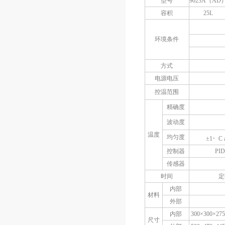
型号
9023A（AD
容积
25L
环境条件
方式
电源电压
控温范围
精确度
波动度
温度
。
均匀度
±1
C 
控制器
P
传感器
时间
定
内部
材料
外部
内部
300×300×27
尺寸