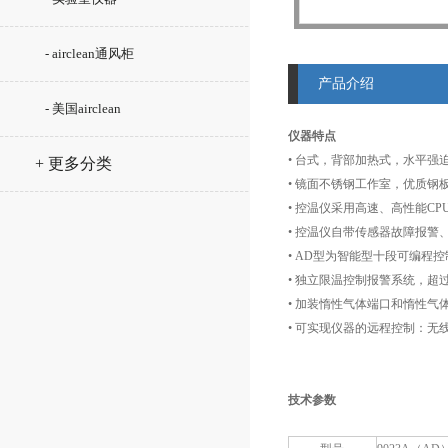
- airclean通风柜
产品介绍
- 美国airclean
仪器特点
• 台式，背部加热式，水平
+ 更多分类
• 镜面不锈钢工作室，优质
• 控温仪采用高速、高性能
• 控温仪自带传感器故障报
• AD型为智能型十段可编程
• 独立限温控制报警系统，
• 加装惰性气体端口和惰性气
• 可实现仪器的远程控制：无
技术参数