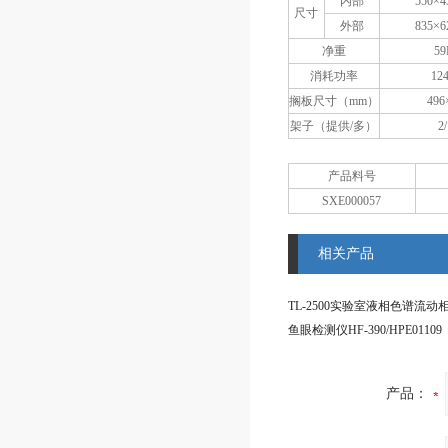
内部
550×4
尺寸
外部
835×6
净重
5
消耗功率
12
搁板尺寸（mm）
496
架子（提供/多）
2
产品料号
SXE000057
相关产品
TL-2500实验室液相色谱流动
鱼眼检测仪HF-390/HPE01109
产品：