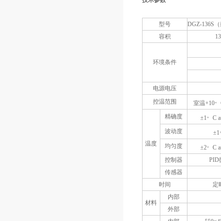
技术参数
型号
DGZ-136
容积
1
环境条件
电源电压
。
控温范围
室温+10
。
精确度
±1
C a
波动度
±1
温度
。
均匀度
±2
C a
控制器
PI
传感器
时间
定
内部
材料
外部