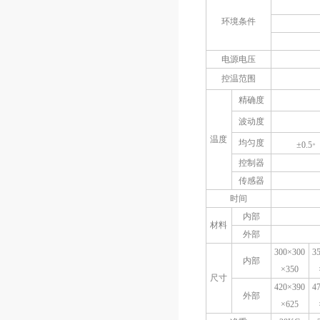
环境条件
电源电压
控温范围
精确度
波动度
温度
均匀度
±0.5
控制器
传感器
时间
内部
材料
外部
300×300
3
内部
×
350
尺寸
420×390
4
外部
×
625