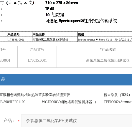
料号
产品货号
*产品名称
350001
1.73635.0001
余氯总氯二氧化氯PH测试仪
产品
0实验室液相色谱流动相加热装置
实验室转矩流变仪
390/HPE01109
WGE000030细胞培养低速搅拌器 （ 一体式 ）
产品：