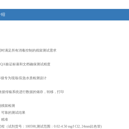
介绍
同时满足所有消毒控制的残留测试需求
AQA
验证标液和文档确保测试精度
等级专为现场
/
应急水质检测设计
数据传输系统进行数据的储存，转移，打印
制残留检测
，可靠的测试结果
，精准
过程（试剂货号：
100598,
测试范围：
0.02-4.50 mg/l Cl2, 24mm
比色管
)