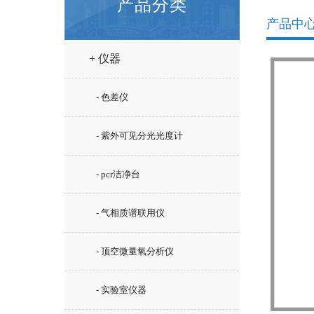
产品分类
产品中
+ 仪器
- 色差仪
- 紫外可见分光光度计
- pcr洁净台
- 气相质谱联用仪
- 顶空微量氧分析仪
- 实验室仪器