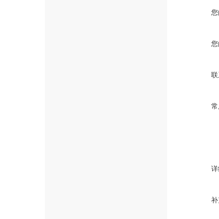
您
您
联
常
详
补