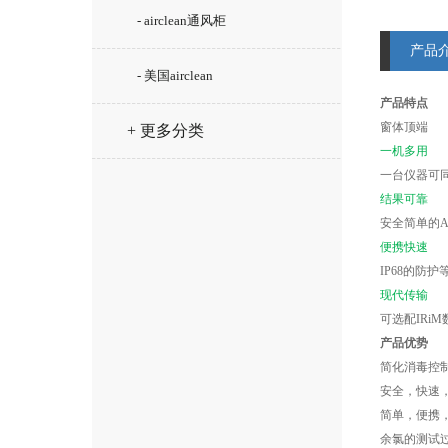
- airclean通风柜
产品
- 美国airclean
产品特点
窗体顶端
+ 更多分类
一机多用
一台仪器可
结果可靠
安全简单的
便携快速
IP68
的防护
现代传输
可选配
IRiM
产品优势
简化消毒控
安全，快速
简单，便携
余氯的测试