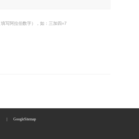
填写阿拉伯数字），如：三加四=7
们
|
GoogleSitemap