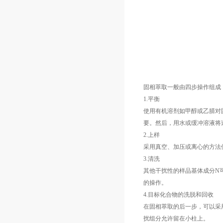
固相萃取一般由四步操作组成
1.
平衡
使用有机溶剂如甲醇或乙腈对
要。然后，用水或缓冲溶液将
2.
上样
采用真空、加压或离心的方法
3.
清洗
其他干扰性的样品基体成分
N
的操作。
4.
目标化合物的洗脱和回收
在固相萃取的后一步，可以采
扰组分允许留在小柱上。