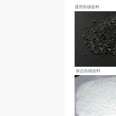
通用热镶嵌料
保边热镶嵌料