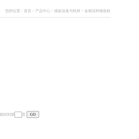
您的位置：
首页
>
产品中心
>
镶嵌设备与耗材
>
金相试样镶嵌粉
页 跳转到第
页