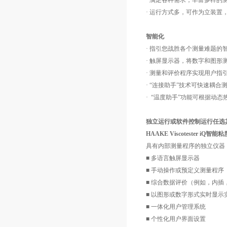
· 满足各种需求，丰富多样的
· 运行方式多，可作为立装置，与HA
智能化
· 指引您战胜各个测量难题的
· 触屏显示器，将数字和图形
· 测量和评价程序实现用户
· “连接助手”技术可快速耦
· “温度助手”功能可根据动
独立运行或软件控制运行任选
HAAKE Viscotester iQ智能
具有内部测量程序的独立仪器
■ 多语言触屏显示器
■ 手动操作或预定义测量程序
■ 综合数据评价（例如，内
■ 以图形或数字形式实时显示
■ 一体化用户管理系统
■ 个性化用户界面设置