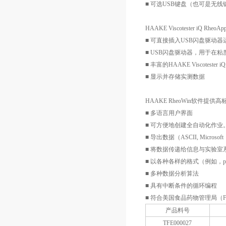
■ 可选USB键盘（也可是无
HAAKE Viscotester i
■ 可直接插入USB闪盘驱动
■ USB闪盘驱动器，用于在
■ 丰富的HAAKE Viscote
■ 显示并存储实测数据
HAAKE RheoWin软件提
■ 多语言用户界面
■ 可方便地创建全自动化作
■ 导出数据（ASCII, Microso
■ 将数据传递给信息与实验室系统
■ 以各种各样的格式（例如，p
■ 多种数据分析算法
■ 具有中断条件的循环编程
■ 符合美国食品药物管理局（
产品料号
TFE000027