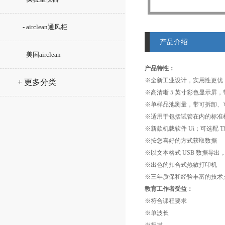
- airclean通风柜
产品介绍
- 美国airclean
产品特性：
※全新工业设计，实用性更优
+ 更多分类
※高清晰 5 英寸彩色显示屏
※单样品池测量，带可拆卸、
※适用于包括试管在内的标准
※新款机载软件 Ui；可选配 Thermo 
※按您喜好的方式获取数据
※以文本格式 USB 数据导
※出色的扣合式热敏打印机
※三年质保和经验丰富的技术
教育工作者受益：
※符合课程要求
※单波长