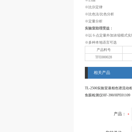
※扫描
※比尔定律
※比色法/比色分析
※定量分析
实验室助理受益：
※以 6-点定量外加浓缩模式
※多种本地语言可选
产品料号
TFE000028
相关产品
TL-2500实验室液相色谱流动
鱼眼检测仪HF-390/HPE01109
产品：