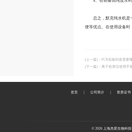
4、在制备高纯度水时
总之，默克纯水机是一种
便等优点。在使用设备时
(上一篇)
：
PCR实验到底需要
(下一篇)
：
离子色谱仪使用手
首页
|
公司简介
|
资质证书
© 2026 上海杰星生物