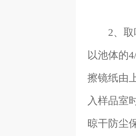
2、取吸
以池体的4
擦镜纸由
入样品室
晾干防尘