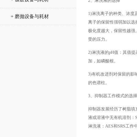
2、淋洗液的选择
1)淋洗离子的种类、浓
+ 磨抛设备与耗材
离子的保留性强弱加以选
极化度越大，保留性越强
受的压力。
2)淋洗液的pH值：其
加，如磷酸根。
3)有机改进剂对保留的
的色谱柱。
3、抑制器工作模式的选
抑制器发展经历了树脂填
液或溶液中无有机溶剂：SR
淋洗液：AES和SRS工