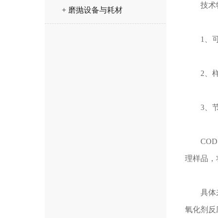
技术特
+ 磨抛设备与耗材
1、可以
2、样品
3、节约
COD（
理样品，
具体来说
氧化剂反