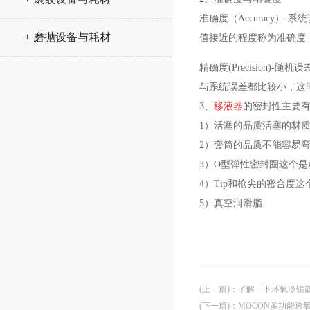
准确度（
Accuracy
+ 磨抛设备与耗材
值接近的程度称为准确度
精确度
(Precisio
与系统误差都比较小，这
3、
移液器
的密封性主要
1）活塞的品质活塞的材
2）套筒的品质不能容易
3）O型弹性密封圈这个
4）Tip和枪尖的密合度这
5）真空润滑脂
(上一篇)
：
了解一下环氧冷镶
(下一篇)
：
MOCON多功能透