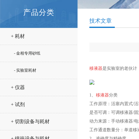
产品分类
技术文章
+ 耗材
- 金相专用砂纸
移液器
是实验室的老伙计
- 实验室耗材
+ 仪器
1、
移液器
分类
工作原理：活塞内置式
/
+ 试剂
是否可调：可调
移液器
/
+ 切割设备与耗材
动力来源：手动
移液器
/
工作通道数量分：单道移
+ 镶嵌设备与耗材
2、准确度与精确度