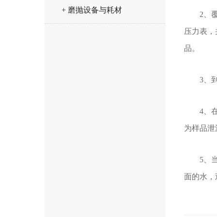
+ 磨抛设备与耗材
2、覆盖
压力表，
品。
3、到达
4、在抽
为样品泄
5、当达
面的水，