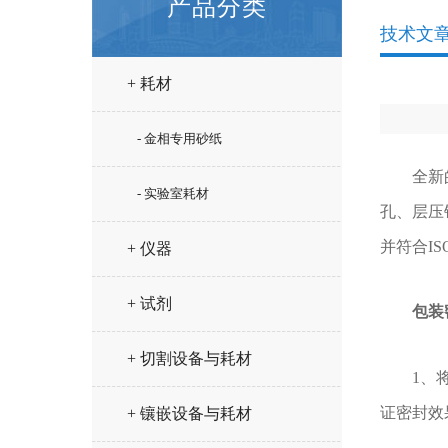
产品分类
技术文
+ 耗材
- 金相专用砂纸
全新的D
- 实验室耗材
孔、层压
并符合IS
+ 仪器
+ 试剂
包装
+ 切割设备与耗材
1、将清
证密封效
+ 镶嵌设备与耗材