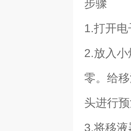
步骤
1.打开
2.放入
零。给移
头进行预
3.将移