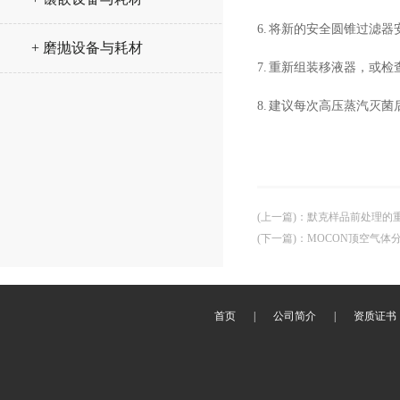
6.
将新的安全圆锥过滤器
+ 磨抛设备与耗材
7.
重新组装移液器，或检
8.
建议每次高压蒸汽灭菌
(上一篇)
：
默克样品前处理的
(下一篇)
：
MOCON顶空气体
首页
|
公司简介
|
资质证书