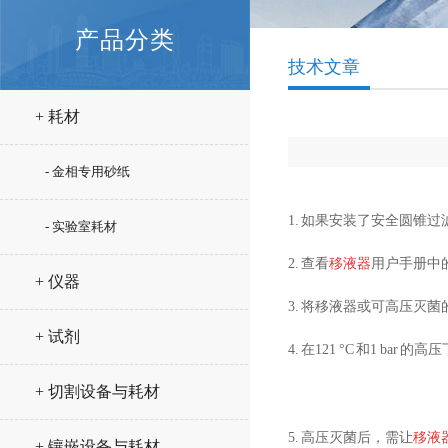
产品分类
技术文章
+ 耗材
- 金相专用砂纸
1.
如果安装了安全圆锥过
- 实验室耗材
2.
查看
移液器
用户手册中
+ 仪器
3.
将移液器或可高压灭菌
+ 试剂
4.
在
121
°
C
和
1 bar
的高压
+ 切割设备与耗材
5.
高压灭菌后，需让
移液
+ 镶嵌设备与耗材