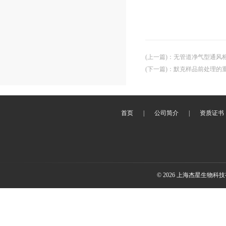
(上一篇)
：
无管道净气型通风
(下一篇)
：
默克样品前处理的
首页
|
公司简介
|
资质证书
© 2026 上海杰星生物