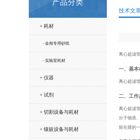
产品分类
技术文
+ 耗材
- 金相专用砂纸
离心超滤
- 实验室耗材
一、基本
+ 仪器
离心超滤
+ 试剂
二、工作
离心超滤
+ 切割设备与耗材
分子物质
留在膜的
+ 镶嵌设备与耗材