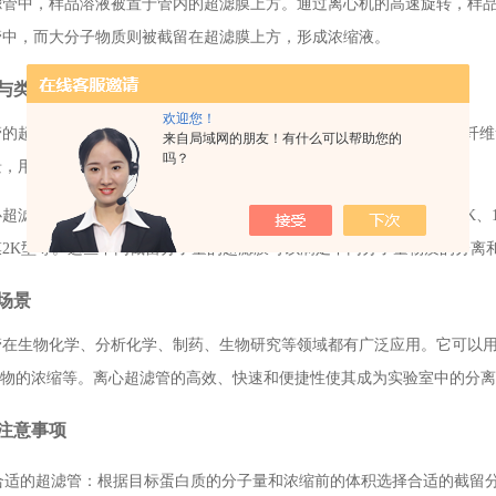
滤管中，样品溶液被置于管内的超滤膜上方。通过离心机的高速旋转，样
管中，而大分子物质则被截留在超滤膜上方，形成浓缩液。
与类型
欢迎您！
的超滤膜有多种材质可选，如聚醚砜（PES）、三醋酸纤维素、再生纤维素和
来自局域网的朋友！有什么可以帮助您的
吗？
景，用户可以根据具体需求进行选择。
超滤管还配有多种截留分子量的超滤膜，如3K、5K、10K、30K、50K、1
sart膜2K型等。这些不同截留分子量的超滤膜可以满足不同分子量物质的分
场景
管在生物化学、分析化学、制药、生物研究等领域都有广泛应用。它可以用
R产物的浓缩等。离心超滤管的高效、快速和便捷性使其成为实验室中的分
注意事项
合适的超滤管
：根据目标蛋白质的分子量和浓缩前的体积选择合适的截留