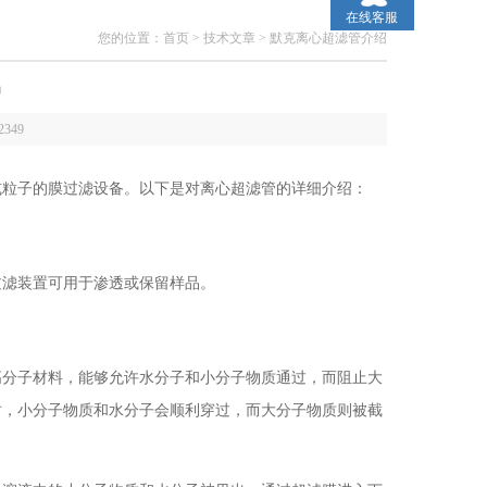
在线客服
您的位置：
首页
>
技术文章
> 默克离心超滤管介绍
绍
2349
或粒子的膜过滤设备。以下是对离心超滤管的详细介绍：
过滤装置可用于渗透或保留样品。
高分子材料，能够允许水分子和小分子物质通过，而阻止大
时，小分子物质和水分子会顺利穿过，而大分子物质则被截