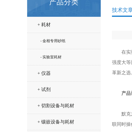
产品分类
技术文
+ 耗材
- 金相专用砂纸
在实验室
- 实验室耗材
强度大等
革新之选
+ 仪器
+ 试剂
产品
+ 切割设备与耗材
默克六联
+ 镶嵌设备与耗材
联同时操