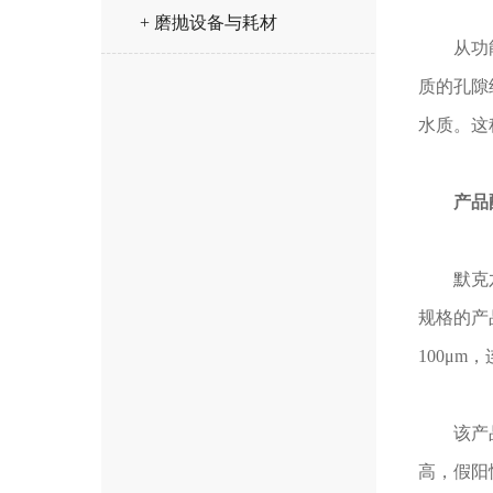
+ 磨抛设备与耗材
从功能原
质的孔隙
水质。这
产品
默克六联
规格的产
100μm
该产品特
高，假阳