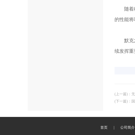
随着科研
的性能将
默克六联
续发挥重
(上一篇)
：
无
(下一篇)
：
国
首页
|
公司简介