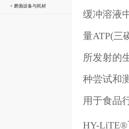
+ 磨抛设备与耗材
缓冲溶液
量
ATP(
三
所发射的
种尝试和
用于食品
HY-LiTE®