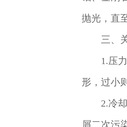
抛光，直
三、关
1.压力
形，过小
2.冷却
屑二次污