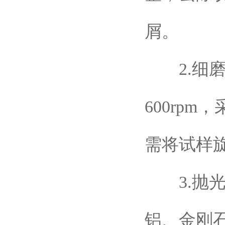
屑。
2.细磨
600rp
需将试样旋
3.抛光
铝、金刚石