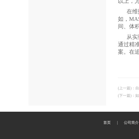
以上，
在维
如，MA
间、体
从实
通过精
案。在
(上一篇)
：
自
(下一篇)
：
如
首页
|
公司简介