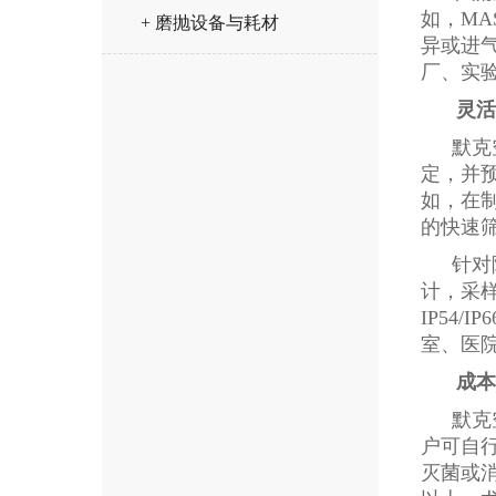
如，MA
+ 磨抛设备与耗材
异或进
厂、实
灵活
默克
定，并预
如，在
的快速筛
针对
计，采
IP54
室、医
成本
默克
户可自行
灭菌或