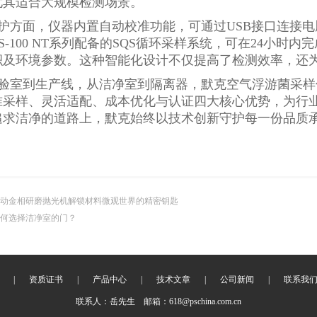
尤其适合大规模检测场景。
护方面，仪器内置自动校准功能，可通过USB接口连接
S-100 NT系列配备的SQS循环采样系统，可在24小时
积及环境参数。这种智能化设计不仅提高了检测效率，还
验室到生产线，从洁净室到隔离器，默克空气浮游菌采样
准采样、灵活适配、成本优化与认证四大核心优势，为行
追求洁净的道路上，默克始终以技术创新守护每一份品质
动金相研磨抛光机解锁材料微观世界的精密钥匙
何选择洁净室的门？
|
资质证书
|
产品中心
|
技术文章
|
公司新闻
|
联系我
联系人：岳先生 邮箱：618@pschina.com.cn