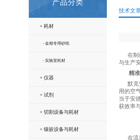
产品分类
技术文
+ 耗材
- 金相专用砂纸
在制
- 实验室耗材
与生产
精准
+ 仪器
默克
用的空气
+ 试剂
当于安
获效率
+ 切割设备与耗材
+ 镶嵌设备与耗材
在流