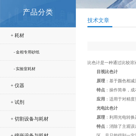
产品分类
技术文章
+ 耗材
- 金相专用砂纸
比色计是一种通过比较溶
- 实验室耗材
目视比色计
原理
：基于颜色相减
+ 仪器
特点
：操作简单，成
应用
：适用于对精度
+ 试剂
光电比色计
原理
：利用光电转换
+ 切割设备与耗材
特点
：消除了主观误
+ 镶嵌设备与耗材
区，且只能得到一定