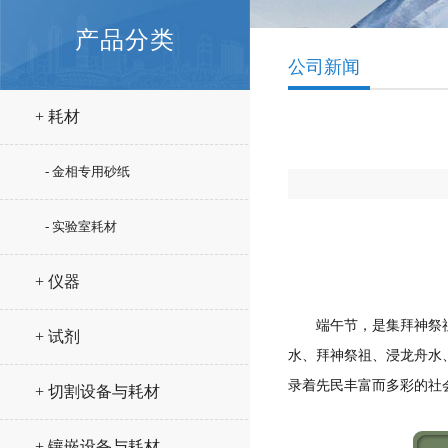
产品分类
<s
公司新闻
0px;
+ 耗材
inl
a
- 金相专用砂纸
r
- 实验室耗材
s
+ 仪器
端午节，是集拜神祭祖、
+ 试剂
水、拜神祭祖、浸龙舟水
录着先民丰富而多彩的社
+ 切割设备与耗材
+ 镶嵌设备与耗材