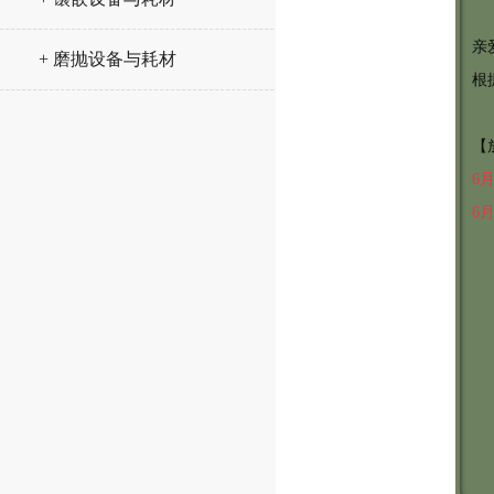
亲
+ 磨抛设备与耗材
根
【
6
6