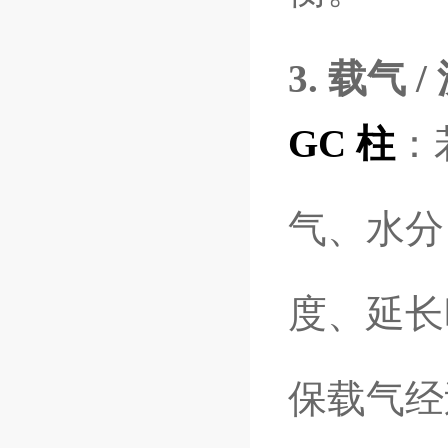
3. 载气 
GC 柱
：
气、水分
度、延长
保载气经