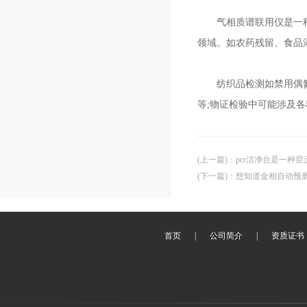
气相质谱联用仪是一种结
领域。如农药残留、食品
纺织品检测如禁用偶氮染
等;物证检验中可能涉及
(上一篇)
：
pcr洁净台是一种
(下一篇)
：
想知道金相自动预
首页
|
公司简介
|
资质证书