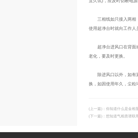
宜久试)，应及时切断电
三相线如只接入两相，或
使用超净台时就向工作人
超净台进风口在背面或正
老化，要及时更换。
除进风口以外，如有漏气
换，如因使用年久，尘粒
(上一篇)
：
你知道什么是金相
(下一篇)
：
想知道气相质谱联